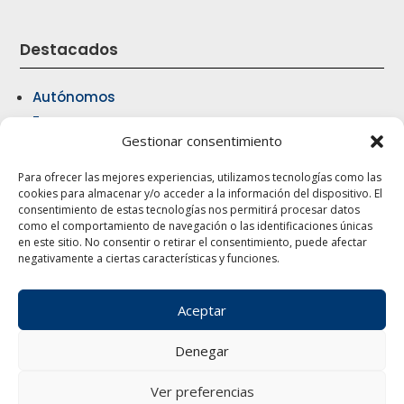
Destacados
Autónomos
Empresas
Gestionar consentimiento
Fiscal & Contable
Laboral & jurídico
Para ofrecer las mejores experiencias, utilizamos tecnologías como las
Seguros
cookies para almacenar y/o acceder a la información del dispositivo. El
consentimiento de estas tecnologías nos permitirá procesar datos
Gestión comercial y rutas
como el comportamiento de navegación o las identificaciones únicas
Vehículos & Financiación
en este sitio. No consentir o retirar el consentimiento, puede afectar
negativamente a ciertas características y funciones.
Formación
Aceptar
Denegar
Ver preferencias
© 2025 Gesticotrans – Desarrollado por
o10media
·
Aviso Legal
·