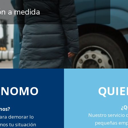
ión a medida
TÓNOMO
QUIE
¿Q
mos?
Nuestro servicio 
ara demorar lo
pequeñas empr
mos tu situación