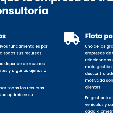
onsultoría
os
Flota p

otivos fundamentales por
Uno de los gr
a todos sus recursos.
empresas de t
relacionados 
que depende de muchos
mala gestión 
ntes y algunos ajenos a
descontrolado
motivada son 
clientes.
nar todos los recursos
 que optimicen su
En gesticotra
vehiculos y c
cada kilómetro