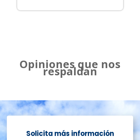
2
Opiniones que nos
respaldan
Solicita más información