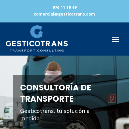
976 11 19 49
comercial@gesticotrans.com
Reproductor
de
vídeo
CONSULTORÍA DE
TRANSPORTE
Gesticotrans, tu solución a
medida