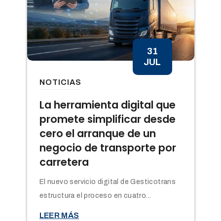
31
JUL
NOTICIAS
n
La herramienta digital que
promete simplificar desde
cero el arranque de un
negocio de transporte por
carretera
El nuevo servicio digital de Gesticotrans
estructura el proceso en cuatro...

LEER MÁS
t