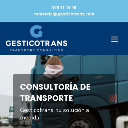
976 11 19 49
comercial@gesticotrans.com
Reproductor
de
vídeo
CONSULTORÍA DE
TRANSPORTE
Gesticotrans, tu solución a
medida