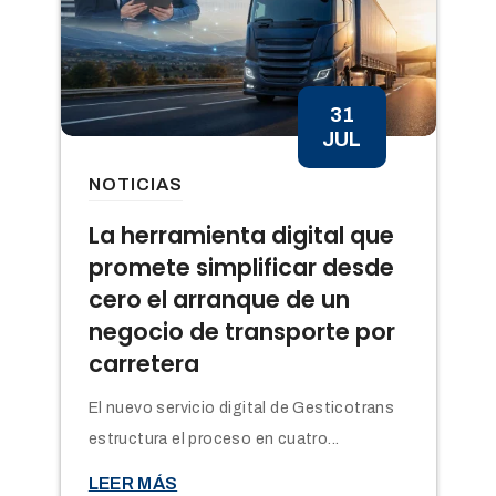
31
JUL
NOTICIAS
n
La herramienta digital que
promete simplificar desde
cero el arranque de un
negocio de transporte por
carretera
El nuevo servicio digital de Gesticotrans
estructura el proceso en cuatro...

LEER MÁS
t