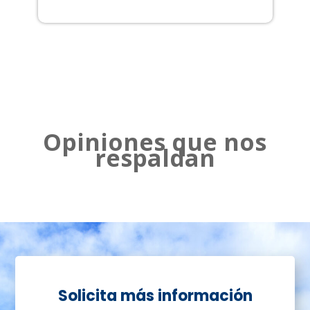
2
Opiniones que nos
respaldan
Solicita más información