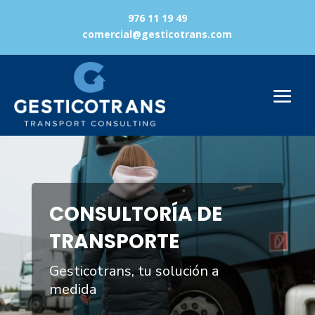
976 11 19 49
comercial@gesticotrans.com
Reproductor
de
vídeo
CONSULTORÍA DE
TRANSPORTE
Gesticotrans, tu solución a
medida