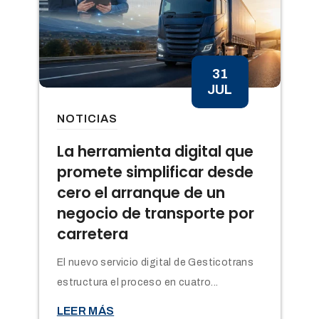
31
JUL
NOTICIAS
n
La herramienta digital que
promete simplificar desde
cero el arranque de un
negocio de transporte por
carretera
El nuevo servicio digital de Gesticotrans
estructura el proceso en cuatro...

LEER MÁS
t