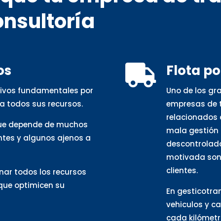
onsultoría
os
Flota p

otivos fundamentales por
Uno de los gr
a todos sus recursos.
empresas de t
relacionados 
que depende de muchos
mala gestión 
ntes y algunos ajenos a
descontrolado
motivada son 
clientes.
nar todos los recursos
 que optimicen su
En gesticotra
vehiculos y c
cada kilómetro