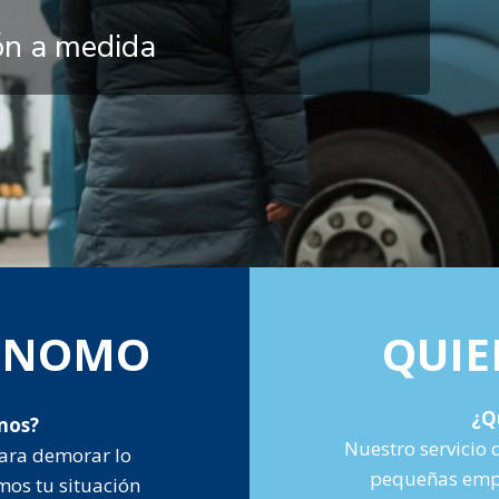
ión a medida
TÓNOMO
QUIE
¿Q
mos?
Nuestro servicio 
ara demorar lo
pequeñas empr
mos tu situación