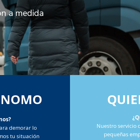
ión a medida
TÓNOMO
QUIE
¿Q
mos?
Nuestro servicio 
ara demorar lo
pequeñas empr
mos tu situación