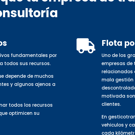
onsultoría
os
Flota p

otivos fundamentales por
Uno de los gr
a todos sus recursos.
empresas de t
relacionados 
que depende de muchos
mala gestión 
ntes y algunos ajenos a
descontrolado
motivada son 
clientes.
nar todos los recursos
 que optimicen su
En gesticotra
vehiculos y c
cada kilómetro