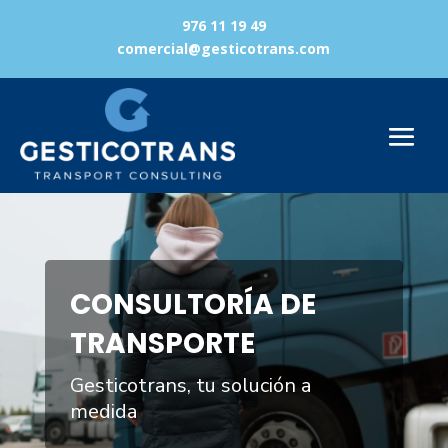
976 11 19 49
comercial@gesticotrans.com
Reproductor
de
vídeo
CONSULTORÍA DE
TRANSPORTE
Gesticotrans, tu solución a
medida