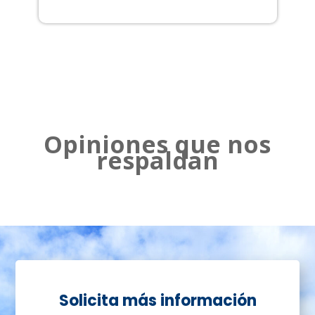
2
Opiniones que nos
respaldan
Solicita más información