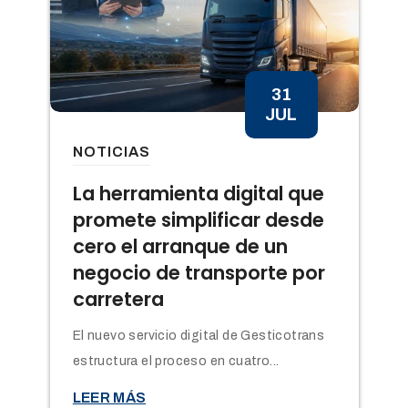
31
JUL
NOTICIAS
n
La herramienta digital que
promete simplificar desde
cero el arranque de un
negocio de transporte por
carretera
El nuevo servicio digital de Gesticotrans
estructura el proceso en cuatro...

LEER MÁS
t