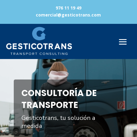
976 11 19 49
comercial@gesticotrans.com
Reproductor
de
vídeo
CONSULTORÍA DE
TRANSPORTE
Gesticotrans, tu solución a
medida