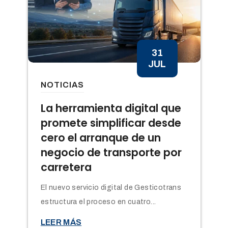
31
JUL
NOTICIAS
n
La herramienta digital que
promete simplificar desde
cero el arranque de un
negocio de transporte por
carretera
El nuevo servicio digital de Gesticotrans
estructura el proceso en cuatro...

LEER MÁS
t