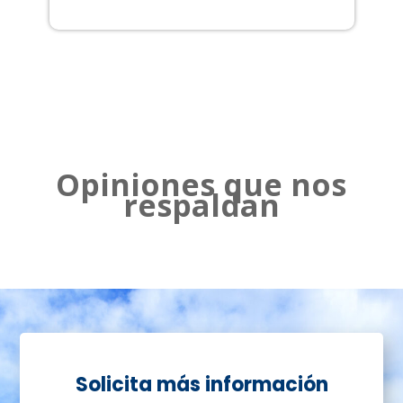
2
Opiniones que nos
respaldan
Solicita más información