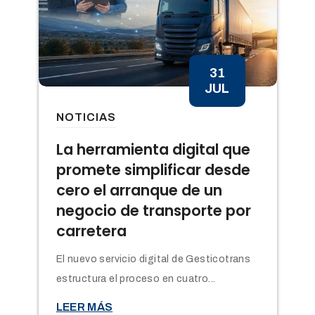
31
JUL
NOTICIAS
n
La herramienta digital que
promete simplificar desde
cero el arranque de un
negocio de transporte por
carretera
El nuevo servicio digital de Gesticotrans
estructura el proceso en cuatro...

LEER MÁS
t