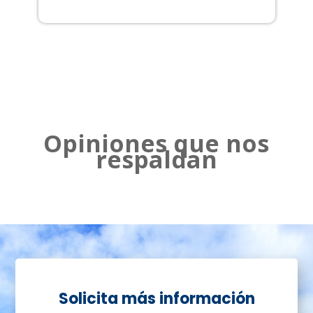
2
Opiniones que nos
respaldan
Solicita más información