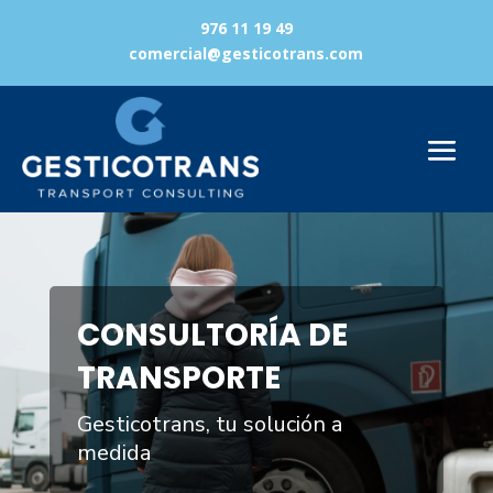
976 11 19 49
comercial@gesticotrans.com
Reproductor
de
vídeo
CONSULTORÍA DE
TRANSPORTE
Gesticotrans, tu solución a
medida