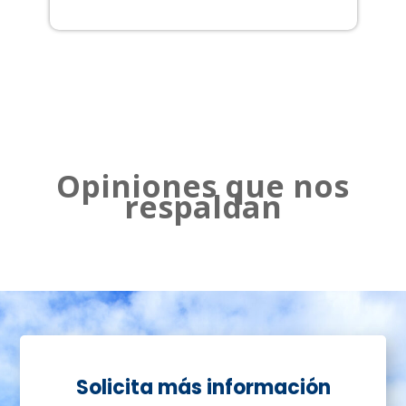
2
Opiniones que nos
respaldan
Solicita más información