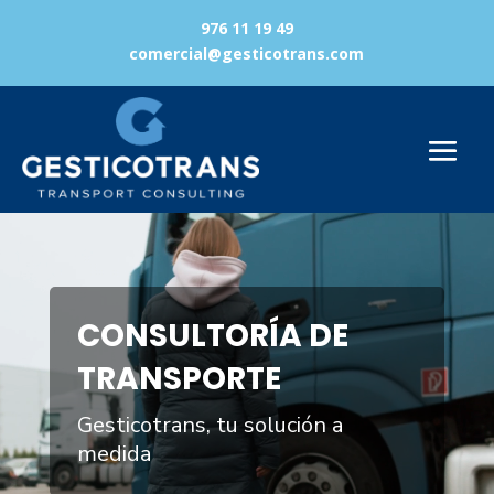
976 11 19 49
comercial@gesticotrans.com
Reproductor
de
vídeo
CONSULTORÍA DE
TRANSPORTE
Gesticotrans, tu solución a
medida