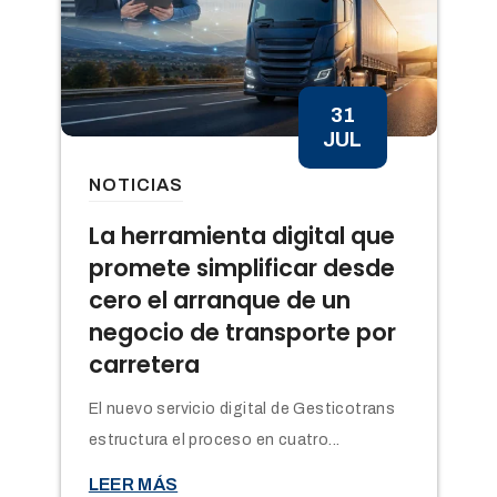
31
JUL
NOTICIAS
n
La herramienta digital que
promete simplificar desde
cero el arranque de un
negocio de transporte por
carretera
El nuevo servicio digital de Gesticotrans
estructura el proceso en cuatro...

LEER MÁS
t