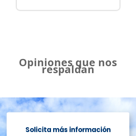
2
Opiniones que nos
respaldan
Solicita más información