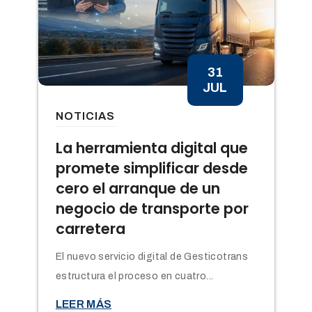
31
JUL
NOTICIAS
n
La herramienta digital que
promete simplificar desde
cero el arranque de un
negocio de transporte por
carretera
El nuevo servicio digital de Gesticotrans
estructura el proceso en cuatro...

LEER MÁS
t