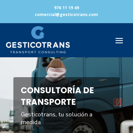
976 11 19 49
comercial@gesticotrans.com
Reproductor
de
vídeo
CONSULTORÍA DE
TRANSPORTE
Gesticotrans, tu solución a
medida