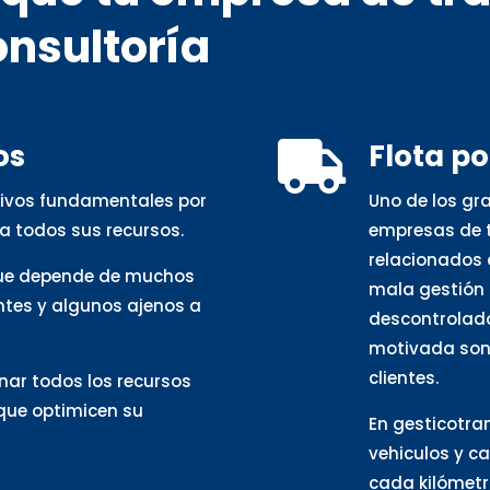
onsultoría
os
Flota p

otivos fundamentales por
Uno de los gr
a todos sus recursos.
empresas de t
relacionados 
que depende de muchos
mala gestión 
ntes y algunos ajenos a
descontrolado
motivada son 
clientes.
nar todos los recursos
 que optimicen su
En gesticotra
vehiculos y c
cada kilómetro