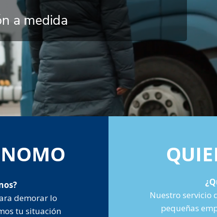
ión a medida
TÓNOMO
QUIE
¿Q
mos?
Nuestro servicio 
ara demorar lo
pequeñas empr
mos tu situación