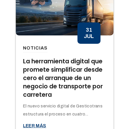
31
JUL
NOTICIAS
n
La herramienta digital que
promete simplificar desde
cero el arranque de un
negocio de transporte por
carretera
El nuevo servicio digital de Gesticotrans
estructura el proceso en cuatro...

LEER MÁS
t