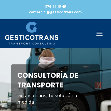
976 11 19 49
comercial@gesticotrans.com
Reproductor
de
vídeo
CONSULTORÍA DE
TRANSPORTE
Gesticotrans, tu solución a
medida