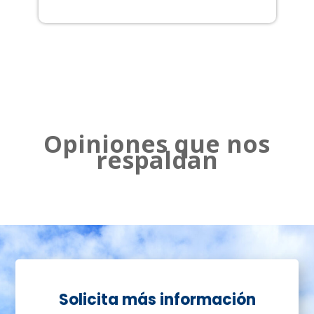
2
Opiniones que nos
respaldan
Solicita más información