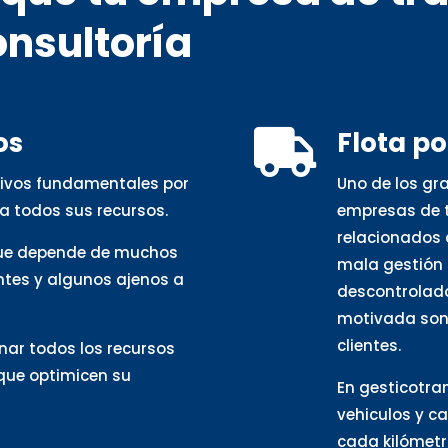
onsultoría
os
Flota p

otivos fundamentales por
Uno de los gr
a todos sus recursos.
empresas de t
relacionados 
que depende de muchos
mala gestión 
ntes y algunos ajenos a
descontrolado
motivada son 
clientes.
nar todos los recursos
 que optimicen su
En gesticotra
vehiculos y c
cada kilómetro