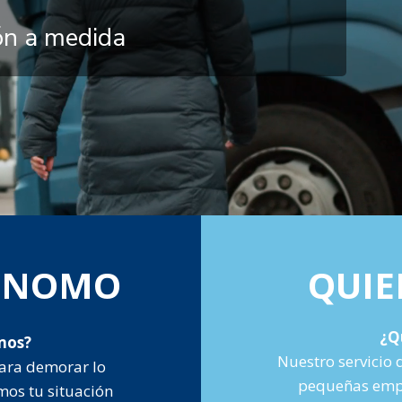
ión a medida
TÓNOMO
QUIE
¿Q
mos?
Nuestro servicio 
ara demorar lo
pequeñas empr
mos tu situación