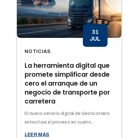
31
JUL
NOTICIAS
n
La herramienta digital que
promete simplificar desde
cero el arranque de un
negocio de transporte por
carretera
El nuevo servicio digital de Gesticotrans
estructura el proceso en cuatro...

LEER MÁS
t