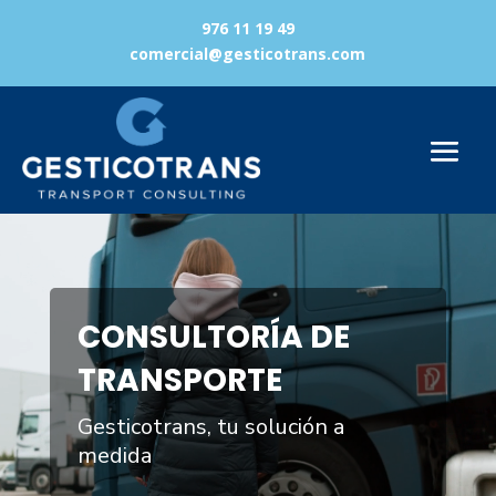
976 11 19 49
comercial@gesticotrans.com
Reproductor
de
vídeo
CONSULTORÍA DE
TRANSPORTE
Gesticotrans, tu solución a
medida