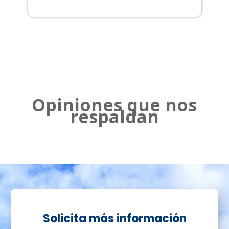
2
Opiniones que nos
respaldan
Solicita más información