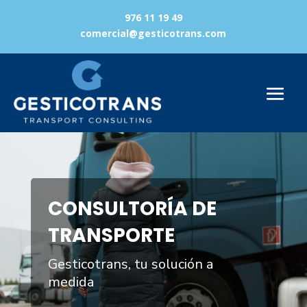
976 11 19 49
comercial@gesticotrans.com
Reproductor
de
vídeo
CONSULTORÍA DE
TRANSPORTE
Gesticotrans, tu solución a
medida