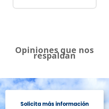
2
Opiniones que nos
respaldan
Solicita más información