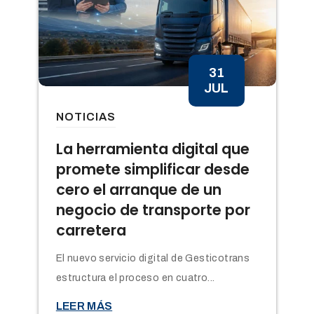
31
JUL
NOTICIAS
n
La herramienta digital que
promete simplificar desde
cero el arranque de un
negocio de transporte por
carretera
El nuevo servicio digital de Gesticotrans
estructura el proceso en cuatro...

LEER MÁS
t