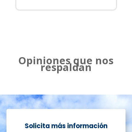
2
Opiniones que nos
respaldan
Solicita más información