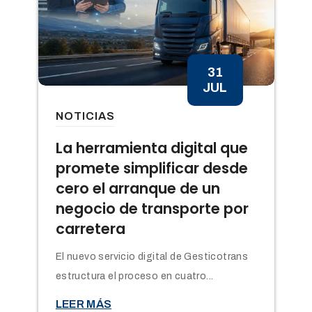
31
JUL
NOTICIAS
n
La herramienta digital que
promete simplificar desde
cero el arranque de un
negocio de transporte por
carretera
El nuevo servicio digital de Gesticotrans
estructura el proceso en cuatro...

LEER MÁS
t