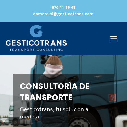
976 11 19 49
comercial@gesticotrans.com
Reproductor
de
vídeo
CONSULTORÍA DE
TRANSPORTE
Gesticotrans, tu solución a
medida