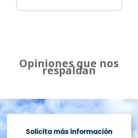
2
Opiniones que nos
respaldan
Solicita más información