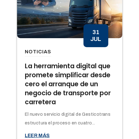
31
JUL
NOTICIAS
n
La herramienta digital que
promete simplificar desde
cero el arranque de un
negocio de transporte por
carretera
El nuevo servicio digital de Gesticotrans
estructura el proceso en cuatro...

LEER MÁS
t