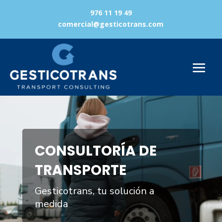
976 11 19 49
comercial@gesticotrans.com
Reproductor
de
vídeo
CONSULTORÍA DE
TRANSPORTE
Gesticotrans, tu solución a
medida