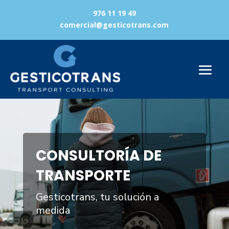
976 11 19 49
comercial@gesticotrans.com
Reproductor
de
vídeo
CONSULTORÍA DE
TRANSPORTE
Gesticotrans, tu solución a
medida