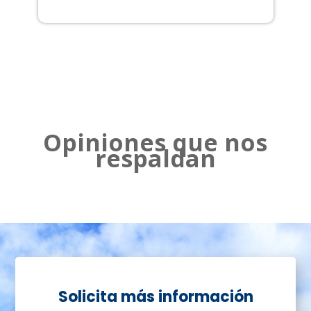
2
Opiniones que nos
respaldan
Solicita más información