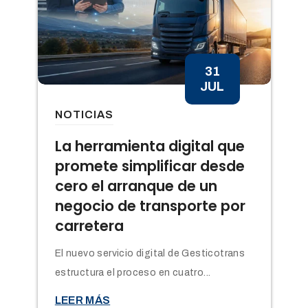
31
JUL
NOTICIAS
n
La herramienta digital que
promete simplificar desde
cero el arranque de un
negocio de transporte por
carretera
El nuevo servicio digital de Gesticotrans
estructura el proceso en cuatro...

LEER MÁS
t