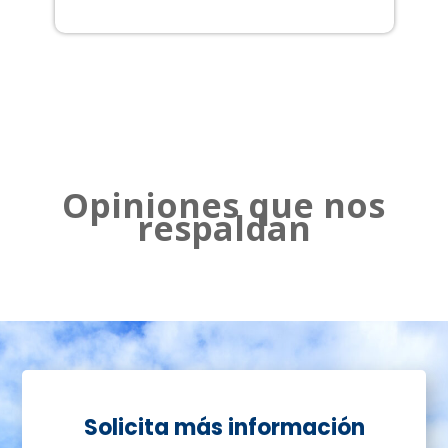
2
Opiniones que nos
respaldan
Solicita más información