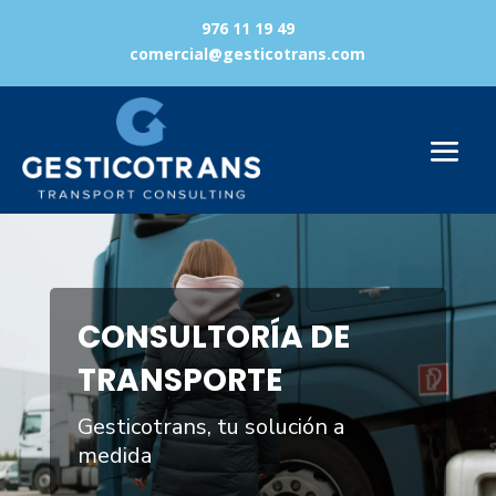
976 11 19 49
comercial@gesticotrans.com
Reproductor
de
vídeo
CONSULTORÍA DE
TRANSPORTE
Gesticotrans, tu solución a
medida