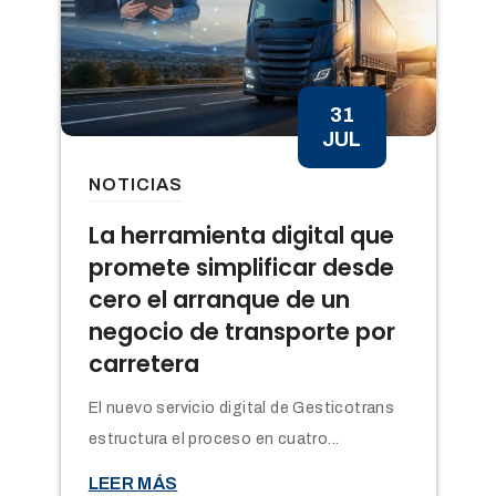
31
JUL
NOTICIAS
n
La herramienta digital que
promete simplificar desde
cero el arranque de un
negocio de transporte por
carretera
El nuevo servicio digital de Gesticotrans
estructura el proceso en cuatro...

LEER MÁS
t