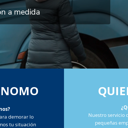
ión a medida
TÓNOMO
QUIE
¿Q
mos?
Nuestro servicio 
ara demorar lo
pequeñas empr
mos tu situación