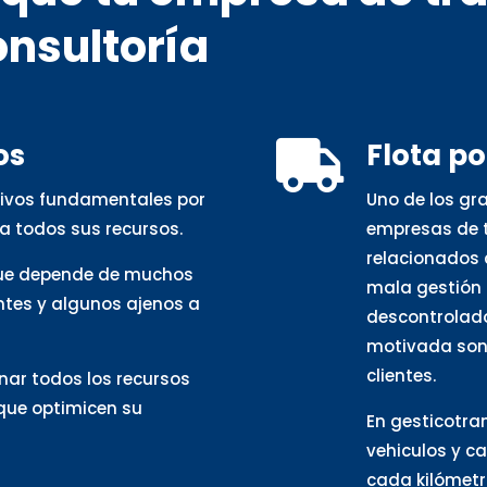
onsultoría
os
Flota p

otivos fundamentales por
Uno de los gr
a todos sus recursos.
empresas de t
relacionados 
que depende de muchos
mala gestión 
ntes y algunos ajenos a
descontrolado
motivada son 
clientes.
nar todos los recursos
 que optimicen su
En gesticotra
vehiculos y c
cada kilómetro