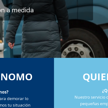
ión a medida
TÓNOMO
QUIE
¿Q
mos?
Nuestro servicio 
ara demorar lo
pequeñas empr
mos tu situación