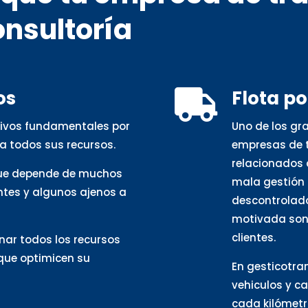
onsultoría
os
Flota p

otivos fundamentales por
Uno de los gr
a todos sus recursos.
empresas de t
relacionados 
que depende de muchos
mala gestión 
ntes y algunos ajenos a
descontrolado
motivada son 
clientes.
nar todos los recursos
 que optimicen su
En gesticotra
vehiculos y c
cada kilómetro