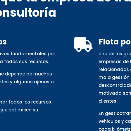
onsultoría
os
Flota p

otivos fundamentales por
Uno de los gr
a todos sus recursos.
empresas de t
relacionados 
que depende de muchos
mala gestión 
ntes y algunos ajenos a
descontrolado
motivada son 
clientes.
nar todos los recursos
 que optimicen su
En gesticotra
vehiculos y c
cada kilómetro