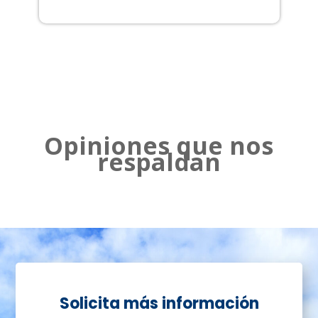
2
Opiniones que nos
respaldan
Solicita más información