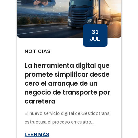
31
JUL
NOTICIAS
n
La herramienta digital que
promete simplificar desde
cero el arranque de un
negocio de transporte por
carretera
El nuevo servicio digital de Gesticotrans
estructura el proceso en cuatro...

LEER MÁS
t