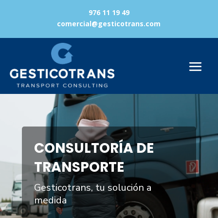
976 11 19 49
comercial@gesticotrans.com
Reproductor
de
vídeo
CONSULTORÍA DE
TRANSPORTE
Gesticotrans, tu solución a
medida