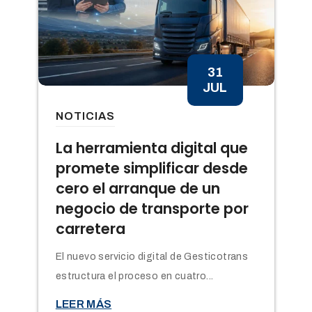
31
JUL
NOTICIAS
n
La herramienta digital que
promete simplificar desde
cero el arranque de un
negocio de transporte por
carretera
El nuevo servicio digital de Gesticotrans
estructura el proceso en cuatro...

LEER MÁS
t