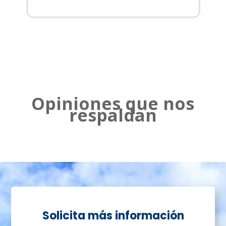
2
Opiniones que nos
respaldan
Solicita más información