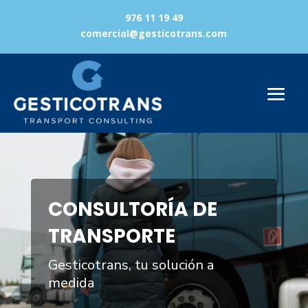
976 11 19 49
comercial@gesticotrans.com
Reproductor
de
vídeo
CONSULTORÍA DE
TRANSPORTE
Gesticotrans, tu solución a
medida