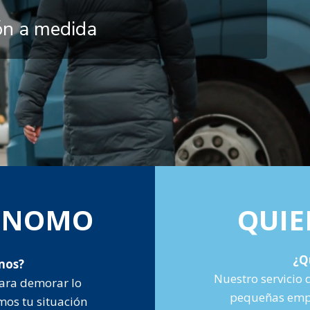
ión a medida
TÓNOMO
QUIE
¿Q
mos?
Nuestro servicio 
ara demorar lo
pequeñas empr
mos tu situación