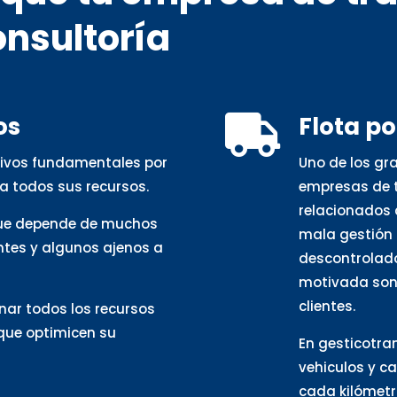
onsultoría
os
Flota p

otivos fundamentales por
Uno de los gr
a todos sus recursos.
empresas de t
relacionados 
que depende de muchos
mala gestión 
ntes y algunos ajenos a
descontrolado
motivada son 
clientes.
nar todos los recursos
 que optimicen su
En gesticotra
vehiculos y c
cada kilómetro