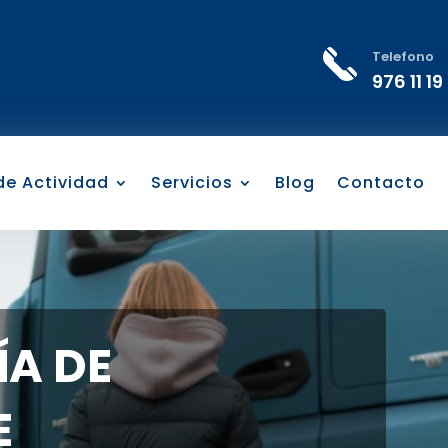
Telefono
976 11 19
 de Actividad
Servicios
Blog
Contacto
A DE
E