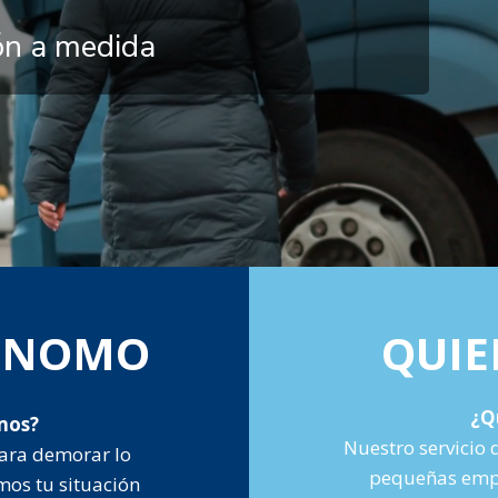
ión a medida
TÓNOMO
QUIE
¿Q
mos?
Nuestro servicio 
ara demorar lo
pequeñas empr
mos tu situación