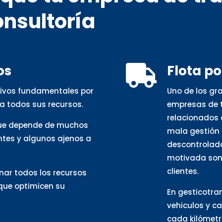
onsultoría
os
Flota p

otivos fundamentales por
Uno de los gr
a todos sus recursos.
empresas de t
relacionados 
que depende de muchos
mala gestión 
ntes y algunos ajenos a
descontrolado
motivada son 
clientes.
nar todos los recursos
 que optimicen su
En gesticotra
vehiculos y c
cada kilómetro