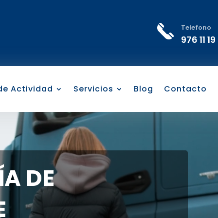
Telefono
976 11 19
 de Actividad
Servicios
Blog
Contacto
A DE
E