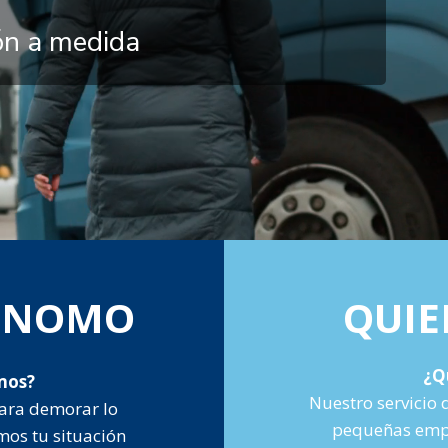
ión a medida
TÓNOMO
QUIE
¿Q
mos?
Nuestro servicio 
ara demorar lo
pequeñas empr
mos tu situación