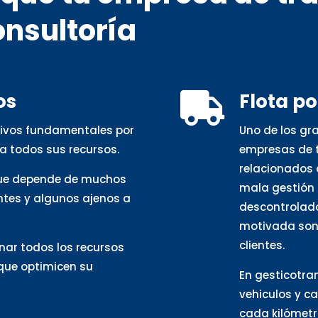
onsultoría
os
Flota p

otivos fundamentales por
Uno de los gr
a todos sus recursos.
empresas de t
relacionados 
que depende de muchos
mala gestión 
ntes y algunos ajenos a
descontrolado
motivada son 
clientes.
nar todos los recursos
 que optimicen su
En gesticotra
vehiculos y c
cada kilómetro