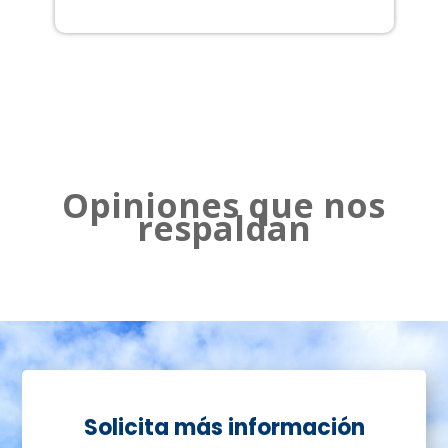
2
Opiniones que nos
respaldan
Solicita más información