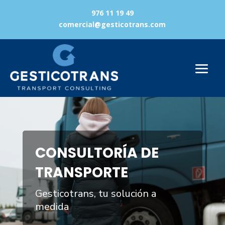
976 11 19 49
comercial@gesticotrans.com
Reproductor
de
vídeo
CONSULTORÍA DE
TRANSPORTE
Gesticotrans, tu solución a
medida