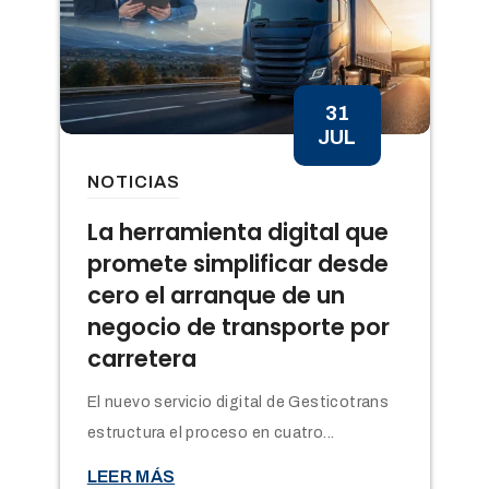
31
JUL
NOTICIAS
n
La herramienta digital que
promete simplificar desde
cero el arranque de un
negocio de transporte por
carretera
El nuevo servicio digital de Gesticotrans
estructura el proceso en cuatro...

LEER MÁS
t