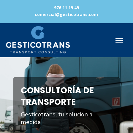
976 11 19 49
comercial@gesticotrans.com
Reproductor
de
vídeo
CONSULTORÍA DE
TRANSPORTE
Gesticotrans, tu solución a
medida