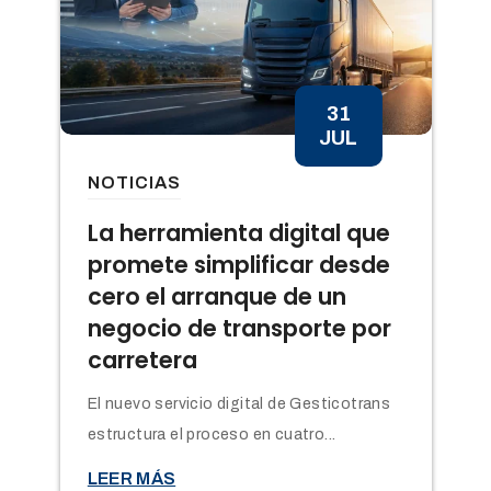
31
JUL
NOTICIAS
n
La herramienta digital que
promete simplificar desde
cero el arranque de un
negocio de transporte por
carretera
El nuevo servicio digital de Gesticotrans
estructura el proceso en cuatro...

LEER MÁS
t