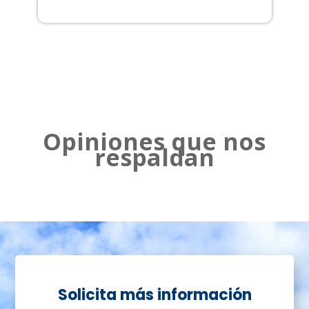
2
Opiniones que nos
respaldan
Solicita más información