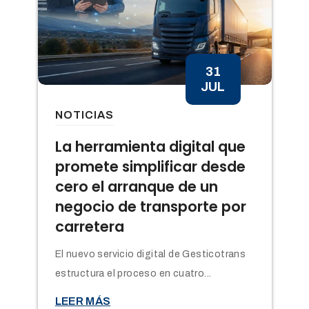
31
JUL
NOTICIAS
n
La herramienta digital que
promete simplificar desde
cero el arranque de un
negocio de transporte por
carretera
El nuevo servicio digital de Gesticotrans
estructura el proceso en cuatro...

LEER MÁS
t