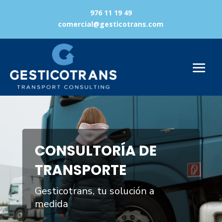
976 11 19 49
comercial@gesticotrans.com
Reproductor
de
vídeo
CONSULTORÍA DE
TRANSPORTE
Gesticotrans, tu solución a
medida