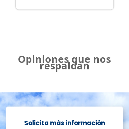
2
Opiniones que nos
respaldan
Solicita más información