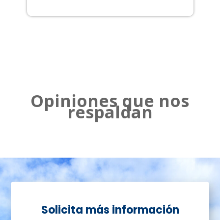
2
Opiniones que nos
respaldan
Solicita más información