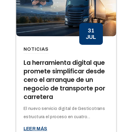
31
JUL
NOTICIAS
n
La herramienta digital que
promete simplificar desde
cero el arranque de un
negocio de transporte por
carretera
El nuevo servicio digital de Gesticotrans
estructura el proceso en cuatro...

LEER MÁS
t