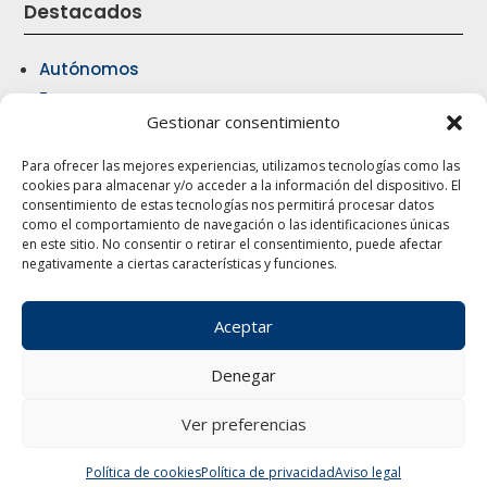
Destacados
Autónomos
Empresas
Gestionar consentimiento
Fiscal & Contable
Laboral & jurídico
Para ofrecer las mejores experiencias, utilizamos tecnologías como las
Seguros
cookies para almacenar y/o acceder a la información del dispositivo. El
consentimiento de estas tecnologías nos permitirá procesar datos
Gestión comercial y rutas
como el comportamiento de navegación o las identificaciones únicas
Vehículos & Financiación
en este sitio. No consentir o retirar el consentimiento, puede afectar
negativamente a ciertas características y funciones.
Formación
Aceptar
Denegar
Ver preferencias
© 2025 Gesticotrans – Desarrollado por
o10media
·
Aviso Legal
·
Política de Privacidad
·
Política de Cookies
·
Canal Interno de
Información
Política de cookies
Política de privacidad
Aviso legal