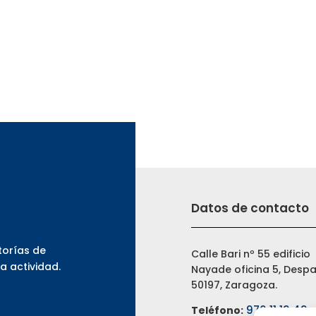
Datos de contacto
torías de
Calle Bari nº 55 edificio
la actividad.
Nayade oficina 5, Despa
50197, Zaragoza.
976 11 19 49
Teléfono: